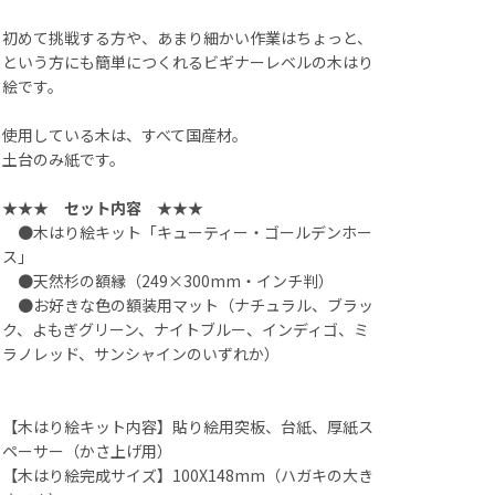
初めて挑戦する方や、あまり細かい作業はちょっと、
という方にも簡単につくれるビギナーレベルの木はり
絵です。
使用している木は、すべて国産材。
土台のみ紙です。
★★★ セット内容 ★★★
●木はり絵キット「キューティー・ゴールデンホー
ス」
●天然杉の額縁（249×300mm・インチ判）
●お好きな色の額装用マット（ナチュラル、ブラッ
ク、よもぎグリーン、ナイトブルー、インディゴ、ミ
ラノレッド、サンシャインのいずれか）
【木はり絵キット内容】貼り絵用突板、台紙、厚紙ス
ペーサー（かさ上げ用）
【木はり絵完成サイズ】100X148mm（ハガキの大き