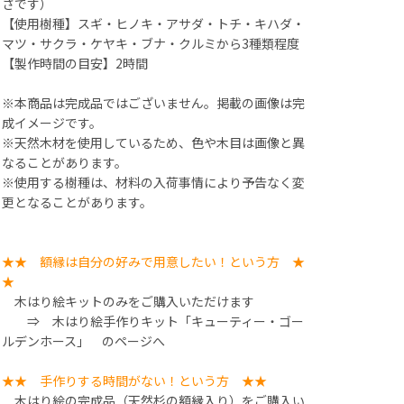
さです）
【使用樹種】スギ・ヒノキ・アサダ・トチ・キハダ・
マツ・サクラ・ケヤキ・ブナ・クルミから3種類程度
【製作時間の目安】2時間
※本商品は完成品ではございません。掲載の画像は完
成イメージです。
※天然木材を使用しているため、色や木目は画像と異
なることがあります。
※使用する樹種は、材料の入荷事情により予告なく変
更となることがあります。
★★ 額縁は自分の好みで用意したい！という方 ★
★
木はり絵キットのみをご購入いただけます
⇒
木はり絵手作りキット「キューティー・ゴー
ルデンホース」
のページへ
★★ 手作りする時間がない！という方 ★★
木はり絵の完成品（天然杉の額縁入り）をご購入い