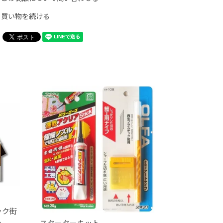
買い物を続ける
ック街
ト
スターターキット