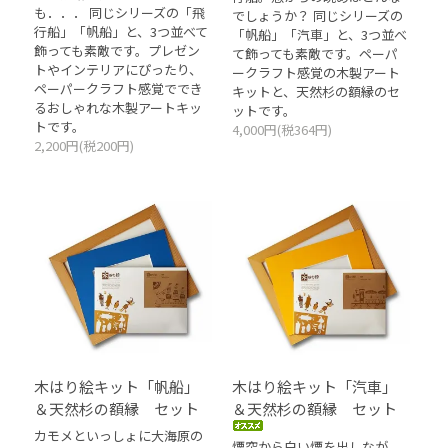
も．．． 同じシリーズの「飛
でしょうか？ 同じシリーズの
行船」「帆船」と、3つ並べて
「帆船」「汽車」と、3つ並べ
飾っても素敵です。プレゼン
て飾っても素敵です。ペーパ
トやインテリアにぴったり、
ークラフト感覚の木製アート
ペーパークラフト感覚ででき
キットと、天然杉の額縁のセ
るおしゃれな木製アートキッ
ットです。
トです。
4,000円(税364円)
2,200円(税200円)
木はり絵キット「帆船」
木はり絵キット「汽車」
＆天然杉の額縁 セット
＆天然杉の額縁 セット
カモメといっしょに大海原の
煙突から白い煙を出しなが