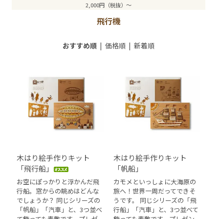
2,000円（税抜）～
飛行機
おすすめ順
|
価格順
|
新着順
木はり絵手作りキット
木はり絵手作りキット
「飛行船」
「帆船」
お空にぽっかりと浮かんだ飛
カモメといっしょに大海原の
行船。窓からの眺めはどんな
旅へ！世界一周だってできそ
でしょうか？ 同じシリーズの
うです。 同じシリーズの「飛
「帆船」「汽車」と、3つ並べ
行船」「汽車」と、3つ並べて
て飾っても素敵です。プレゼ
飾っても素敵です。プレゼン