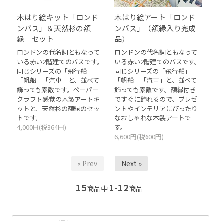
木はり絵キット「ロンド
木はり絵アート「ロンド
ンバス」＆天然杉の額
ンバス」（額縁入り完成
縁 セット
品）
ロンドンの代名詞ともなって
ロンドンの代名詞ともなって
いる赤い2階建てのバスです。
いる赤い2階建てのバスです。
同じシリーズの「飛行船」
同じシリーズの「飛行船」
「帆船」「汽車」と、並べて
「帆船」「汽車」と、並べて
飾っても素敵です。ペーパー
飾っても素敵です。額縁付き
クラフト感覚の木製アートキ
ですぐに飾れるので、プレゼ
ットと、天然杉の額縁のセッ
ントやインテリアにぴったり
トです。
なおしゃれな木製アートで
4,000円(税364円)
す。
6,600円(税600円)
« Prev
Next »
15
1-12
商品中
商品