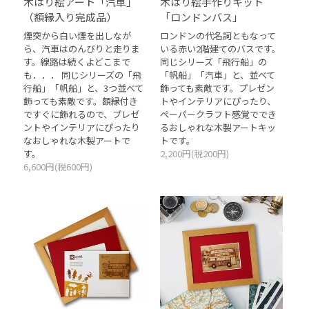
木はり絵アート「汽車」
木はり絵手作りキット
（額縁入り完成品）
「ロンドンバス」
煙突から白い煙を出しなが
ロンドンの代名詞ともなって
ら、汽車はのんびりと走りま
いる赤い2階建てのバスです。
す。線路は続くよどこまで
同じシリーズ「飛行船」の
も．．． 同じシリーズの「飛
「帆船」「汽車」と、並べて
行船」「帆船」と、3つ並べて
飾っても素敵です。プレゼン
飾っても素敵です。額縁付き
トやインテリアにぴったり、
ですぐに飾れるので、プレゼ
ペーパークラフト感覚ででき
ントやインテリアにぴったり
るおしゃれな木製アートキッ
なおしゃれな木製アートで
トです。
す。
2,200円(税200円)
6,600円(税600円)