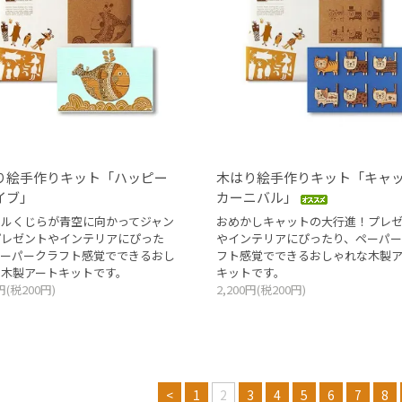
り絵手作りキット「ハッピー
木はり絵手作りキット「キャ
イブ」
カーニバル」
フルくじらが青空に向かってジャン
おめかしキャットの大行進！プレ
プレゼントやインテリアにぴった
やインテリアにぴったり、ペーパー
ペーパークラフト感覚でできるおし
フト感覚でできるおしゃれな木製ア
な木製アートキットです。
キットです。
0円(税200円)
2,200円(税200円)
<
1
2
3
4
5
6
7
8