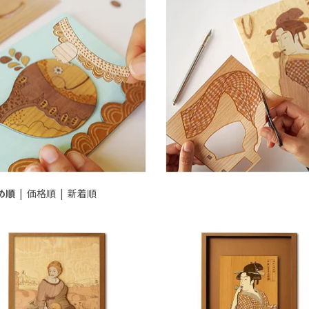
め順
|
価格順
|
新着順