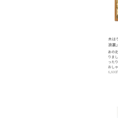
木は
浪裏
あの
りま
った
おし
6,60