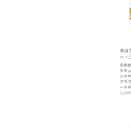
木は
ー・
おめ
たキ
ント
クラ
ート
2,20