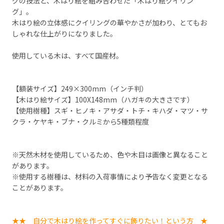
グの技法と、木はり絵を組み合わせた「木はり絵クイリン
グ」。
木はり絵の立体感にクイリングの華やかさが加わり、とてもお
しゃれな仕上がりになりました。
使用している木は、すべて国産材。
【額装サイズ】249×300mm（インチ判）
【木はり絵サイズ】100X148mm（ハガキの大きさです）
【使用樹種】スギ・ヒノキ・アサダ・トチ・キハダ・マツ・サ
クラ・ケヤキ・ブナ・クルミから5種類程度
※天然木材を使用しているため、色や木目は画像と異なること
があります。
※使用する樹種は、材料の入荷事情により予告なく変更となる
ことがあります。
★★ 自分で木はり絵を作ってすぐに飾りたい！という方 ★