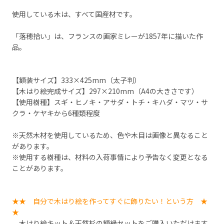
使用している木は、すべて国産材です。
「落穂拾い」は、フランスの画家ミレーが1857年に描いた作
品。
【額装サイズ】333×425mm（太子判）
【木はり絵完成サイズ】297×210mm（A4の大きさです）
【使用樹種】スギ・ヒノキ・アサダ・トチ・キハダ・マツ・サ
クラ・ケヤキから6種類程度
※天然木材を使用しているため、色や木目は画像と異なること
があります。
※使用する樹種は、材料の入荷事情により予告なく変更となる
ことがあります。
★★ 自分で木はり絵を作ってすぐに飾りたい！という方 ★
★
木はり絵キット＆天然杉の額縁セットをご購入いただけます