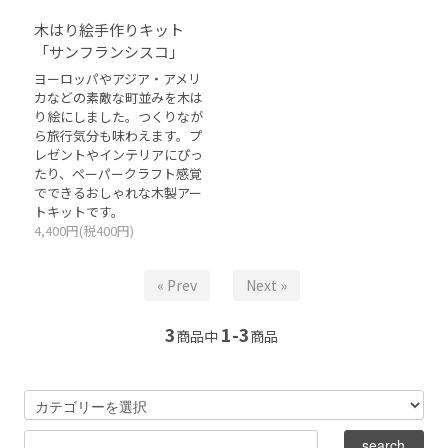
木はり絵手作りキット
「サンフランシスコ」
ヨーロッパやアジア・アメリ
カなどの素敵な町並みを木は
り絵にしました。つくりなが
ら旅行気分も味わえます。プ
レゼントやインテリアにぴっ
たり、ペーパークラフト感覚
でできるおしゃれな木製アー
トキットです。
4,400円(税400円)
« Prev
Next »
3
1-3
商品中
商品